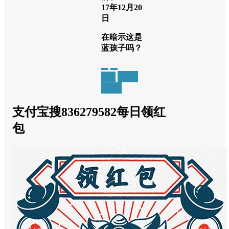
17年12月20
日
在暗示这是
蓝孩子吗？
举报
置顶
回复
支付宝搜836279582每日领红
包