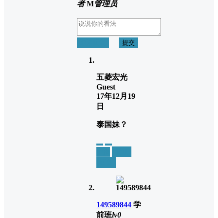
者
M
管理员
取消回复
提交
五菱宏光
Guest
17年12月19
日
泰国妹？
举报
置顶
回复
149589844
学
前班
lv0