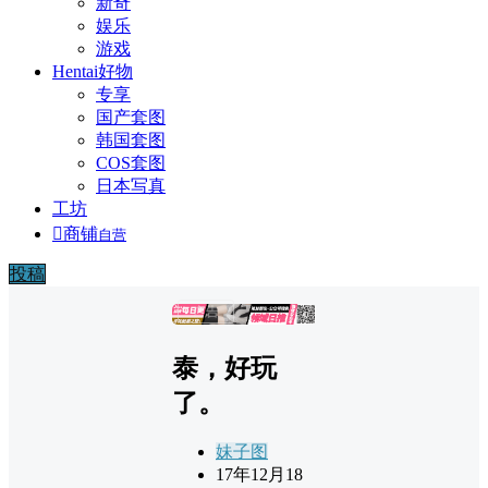
新奇
娱乐
游戏
Hentai好物
专享
国产套图
韩国套图
COS套图
日本写真
工坊

商铺
自营
投稿
广告
泰，好玩
了。
妹子图
17年12月18