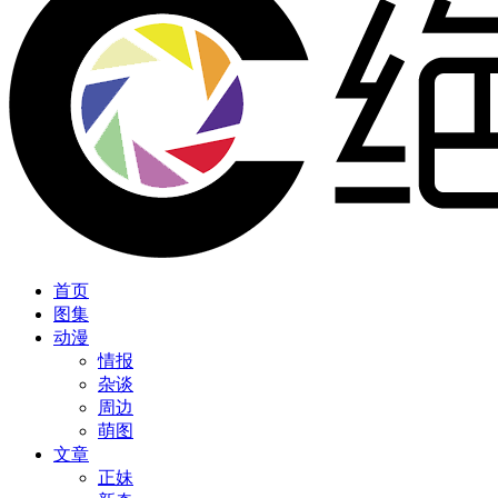
首页
图集
动漫
情报
杂谈
周边
萌图
文章
正妹