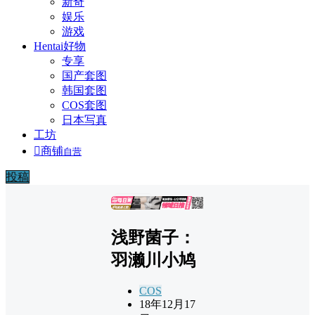
新奇
娱乐
游戏
Hentai好物
专享
国产套图
韩国套图
COS套图
日本写真
工坊

商铺
自营
投稿
广告
浅野菌子：
羽濑川小鸠
COS
18年12月17