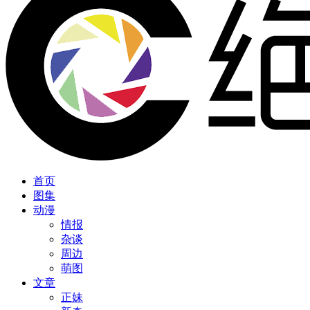
首页
图集
动漫
情报
杂谈
周边
萌图
文章
正妹