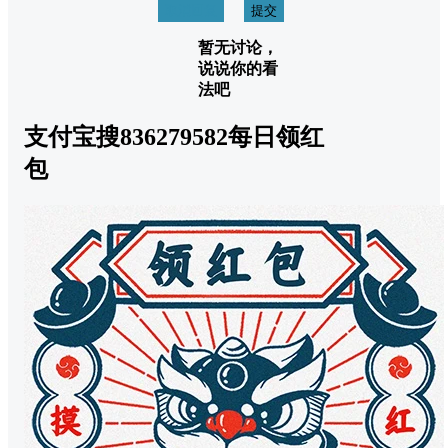
取消回复
提交
暂无讨论，
说说你的看
法吧
支付宝搜836279582每日领红
包