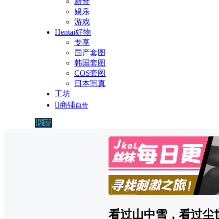
新奇
娱乐
游戏
Hentai好物
专享
国产套图
韩国套图
COS套图
日本写真
工坊

商铺
自营
投稿
广告
看过山中雪，看过尘