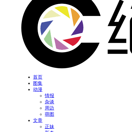
首页
图集
动漫
情报
杂谈
周边
萌图
文章
正妹