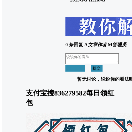
0 条回复
A
文章作者
M
管理员
取消回复
提交
暂无讨论，说说你的看法
支付宝搜836279582每日领红
包