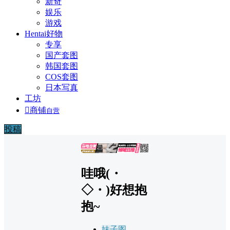
新奇
娱乐
游戏
Hentai好物
专享
国产套图
韩国套图
COS套图
日本写真
工坊

商铺
自营
投稿
广告
哇哦(・
◇・)好想抱
抱~
妹子图