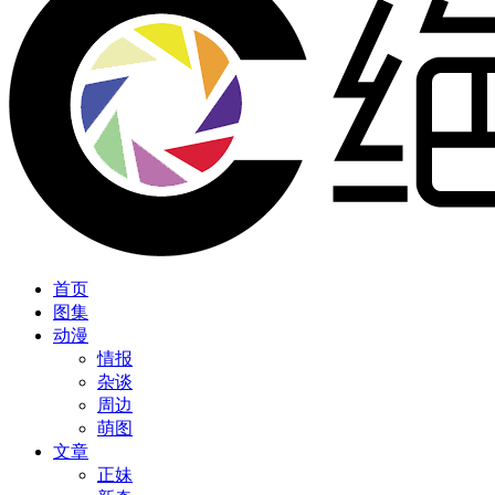
首页
图集
动漫
情报
杂谈
周边
萌图
文章
正妹