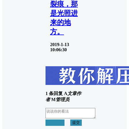
裂痕，那
是光照进
来的地
方。
2019-1-13
10:06:30
1 条回复
A
文章作
者
M
管理员
取消回复
提交