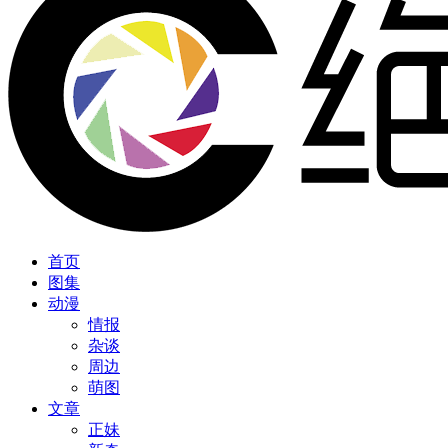
首页
图集
动漫
情报
杂谈
周边
萌图
文章
正妹