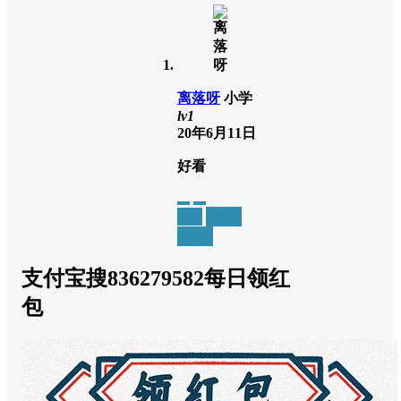
离落呀
小学
lv1
20年6月11日
好看
举报
置顶
回复
支付宝搜836279582每日领红
包