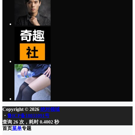
Copyright © 2026
绝对领域
・
鲁ICP备18031091号
查询 26 次，耗时 0.4002 秒
首页
菜单
专题