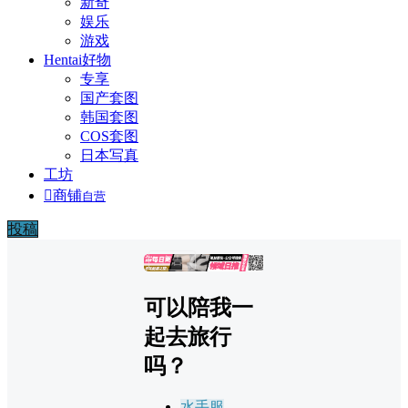
新奇
娱乐
游戏
Hentai好物
专享
国产套图
韩国套图
COS套图
日本写真
工坊

商铺
自营
投稿
广告
可以陪我一
起去旅行
吗？
水手服