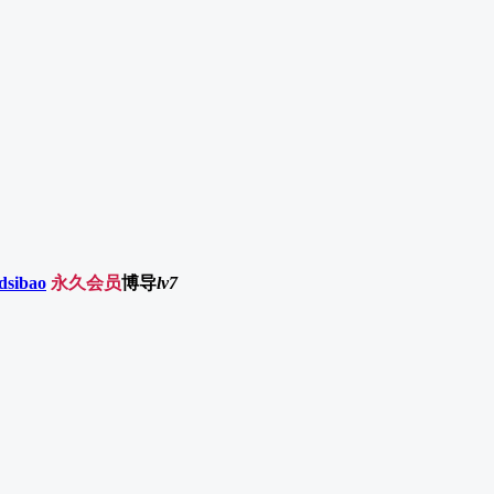
。
dsibao
永久会员
博导
lv7