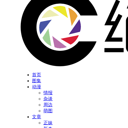
首页
图集
动漫
情报
杂谈
周边
萌图
文章
正妹