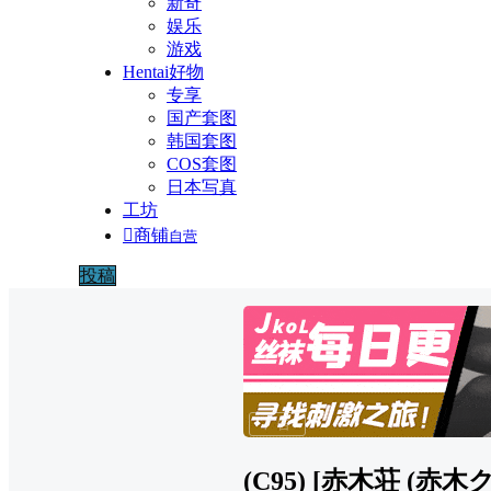
新奇
娱乐
游戏
Hentai好物
专享
国产套图
韩国套图
COS套图
日本写真
工坊

商铺
自营
投稿
广告
(C95) [赤木荘 (