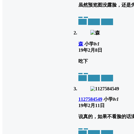
虽然预览图没露脸，还是
举报
置顶
回复
森
小学
lv1
19年2月8日
吃下
举报
置顶
回复
1127584549
小学
lv1
19年2月11日
说真的，如果不看脸的话
举报
置顶
回复