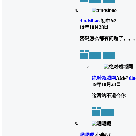
dindsibao
初中
lv2
19年10月28日
密码怎么都有问题了。。
举报
置顶
回复
绝对领域网
A
M
@
din
19年10月28日
这网站不适合你
举报
回复
嗯嗯嗯
小学
lv1