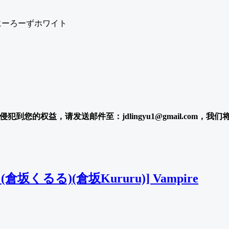
犯到您的权益，请发送邮件至：jdlingyu1@gmail.com，我
etS (倉坂くるる)(倉坂Kururu)] Vampire