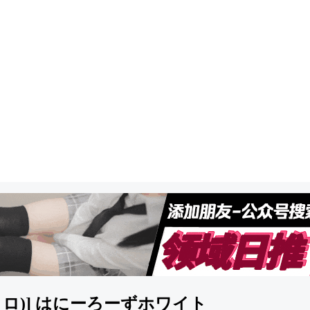
赤木クロ)] はにーろーずホワイト