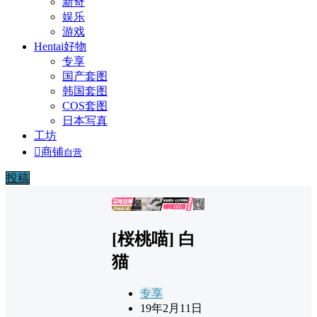
新奇
娱乐
游戏
Hentai好物
专享
国产套图
韩国套图
COS套图
日本写真
工坊

商铺
自营
投稿
广告
[桜桃喵] 白
猫
专享
19年2月11日