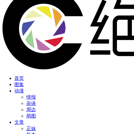
首页
图集
动漫
情报
杂谈
周边
萌图
文章
正妹