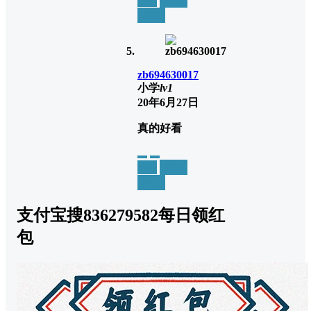
回复
zb694630017
小学
lv1
20年6月27日
真的好看
举报
置顶
回复
支付宝搜836279582每日领红
包