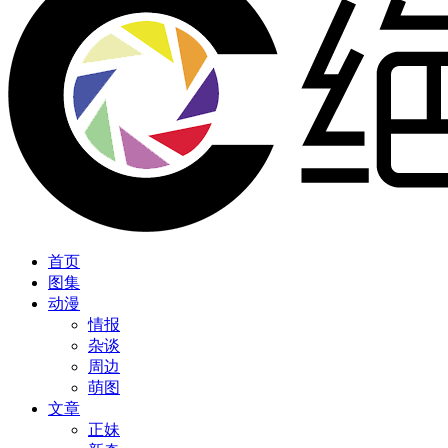
首页
图集
动漫
情报
杂谈
周边
萌图
文章
正妹