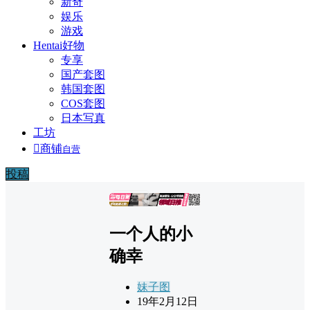
新奇
娱乐
游戏
Hentai好物
专享
国产套图
韩国套图
COS套图
日本写真
工坊

商铺
自营
投稿
广告
一个人的小
确幸
妹子图
19年2月12日