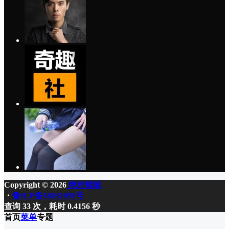
Copyright © 2026
绝对领域
・
鲁ICP备18031091号
查询 33 次，耗时 0.4156 秒
首页
菜单
专题