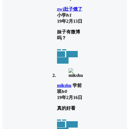
zwj肚子饿了
小学
lv1
19年2月13日
妹子有微博
吗？
举报
置顶
回复
mikshu
学前
班
lv0
19年2月16日
真的好看
举报
置顶