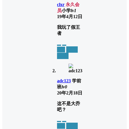
clxr
永久会
员
小学
lv1
19年4月12日
我玩了假王
者
举报
置顶
回复
adc123
学前
班
lv0
20年2月18日
这不是大乔
吧？
举报
置顶