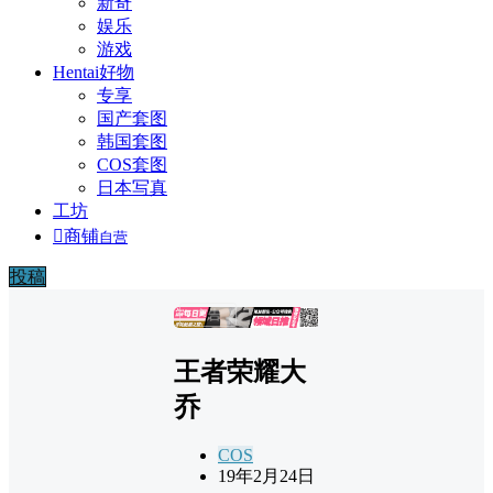
新奇
娱乐
游戏
Hentai好物
专享
国产套图
韩国套图
COS套图
日本写真
工坊

商铺
自营
投稿
广告
王者荣耀大
乔
COS
19年2月24日