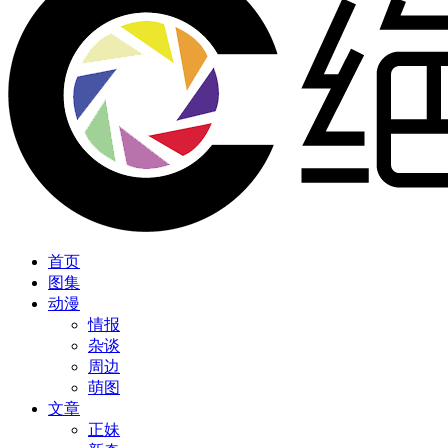
首页
图集
动漫
情报
杂谈
周边
萌图
文章
正妹