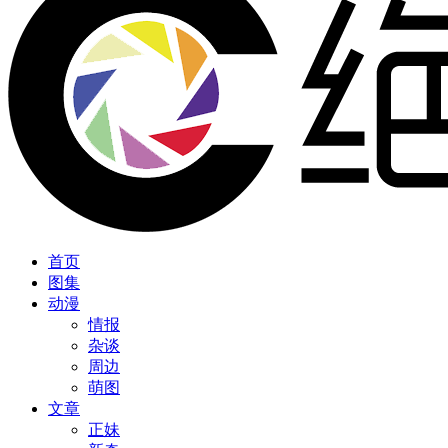
首页
图集
动漫
情报
杂谈
周边
萌图
文章
正妹