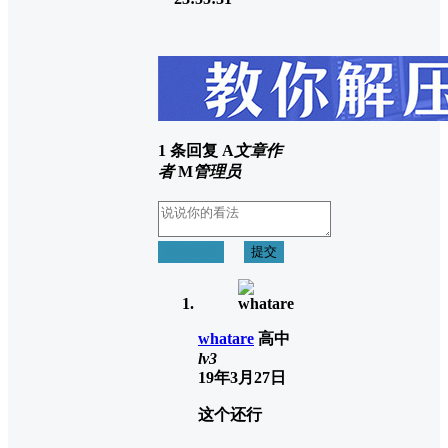
1 条回复
A
文章作
者
M
管理员
取消回复
提交
whatare
高中
lv3
19年3月27日
这个还行