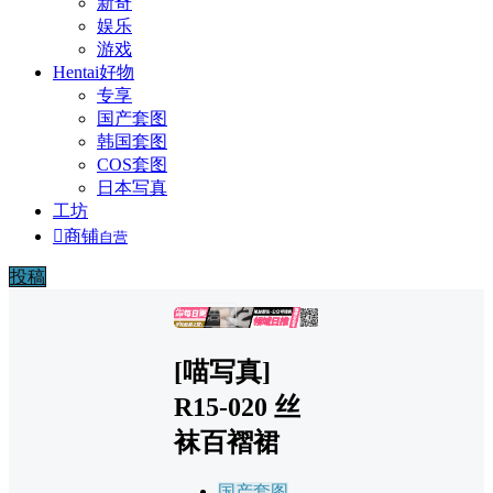
新奇
娱乐
游戏
Hentai好物
专享
国产套图
韩国套图
COS套图
日本写真
工坊

商铺
自营
投稿
广告
[喵写真]
R15-020 丝
袜百褶裙
国产套图