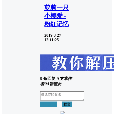
萝莉一只
小樱爱 -
粉红记忆
2019-3-27
12:11:25
9 条回复
A
文章作
者
M
管理员
取消回复
提交