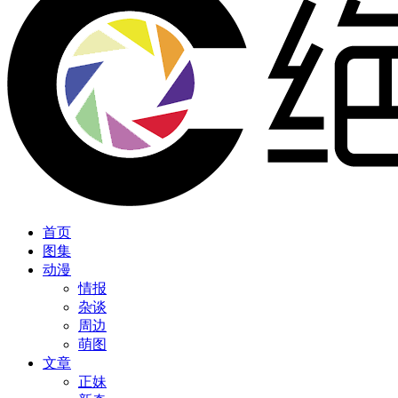
首页
图集
动漫
情报
杂谈
周边
萌图
文章
正妹