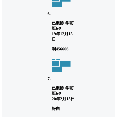
回复
已删除
学前
班
lv0
19年12月13
日
啊456666
举报
置顶
回复
已删除
学前
班
lv0
20年2月15日
好白