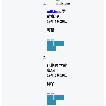
milkfuns
学
前班
lv0
19年4月20日
可惜
举报
置顶
回复
已删除
学前
班
lv0
19年5月10日
脚丫
举报
置顶
回复