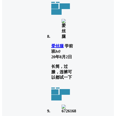
举报
置顶
回复
爱丝腿
学前
班
lv0
20年8月2日
长筒，过
膝，连裤可
以都试一下
举报
置顶
回复