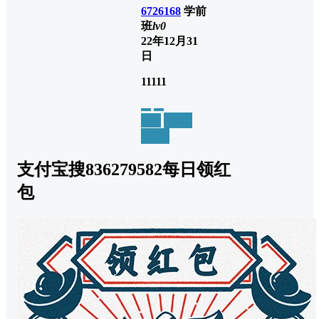
6726168
学前
班
lv0
22年12月31
日
11111
举报
置顶
回复
支付宝搜836279582每日领红
包