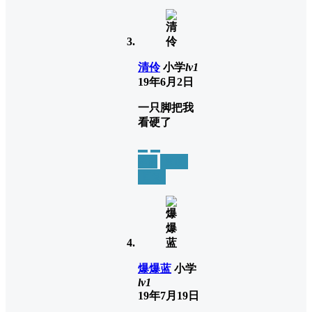
清伶
小学
lv1
19年6月2日
一只脚把我
看硬了
举报
置顶
回复
爆爆蓝
小学
lv1
19年7月19日