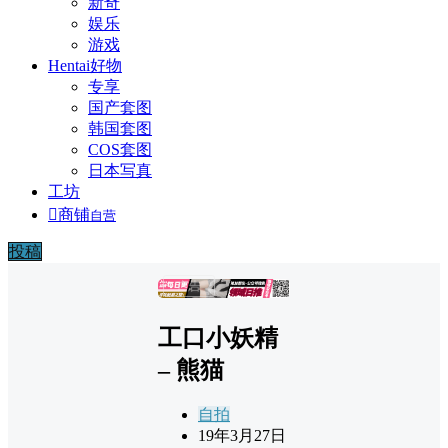
新奇
娱乐
游戏
Hentai好物
专享
国产套图
韩国套图
COS套图
日本写真
工坊

商铺
自营
投稿
广告
工口小妖精
– 熊猫
自拍
19年3月27日