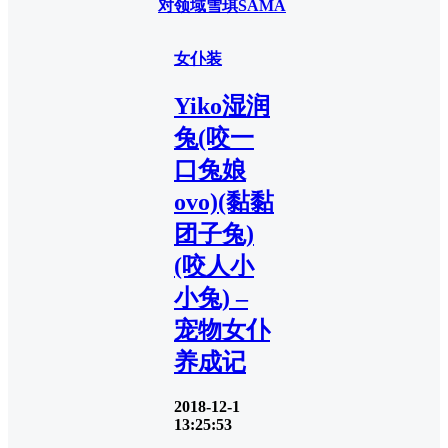
对领域
雪琪SAMA
女仆装
Yiko湿润
兔(咬一
口兔娘
ovo)(黏黏
团子兔)
(咬人小
小兔) –
宠物女仆
养成记
2018-12-1
13:25:53