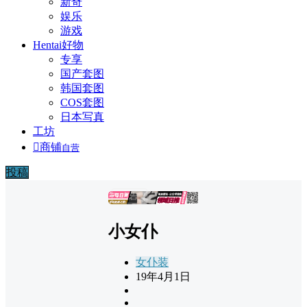
新奇
娱乐
游戏
Hentai好物
专享
国产套图
韩国套图
COS套图
日本写真
工坊

商铺
自营
投稿
广告
小女仆
女仆装
19年4月1日