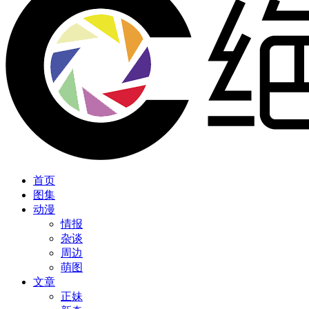
首页
图集
动漫
情报
杂谈
周边
萌图
文章
正妹