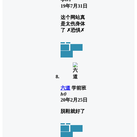
19年7月31日
这个网站真
是太伤身体
了 ✗恐惧✗
举报
置顶
回复
六道
学前班
lv0
20年2月25日
脱鞋就好了
举报
置顶
回复