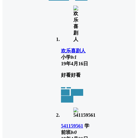
欢乐喜剧人
小学
lv1
19年4月16日
好看好看
举报
置顶
回复
541159561
学
前班
lv0