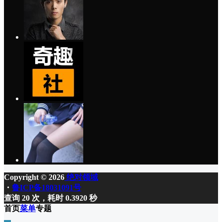
Copyright © 2026
绝对领域
・
鲁ICP备18031091号
查询 20 次，耗时 0.3920 秒
首页
菜单
专题