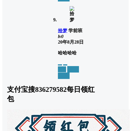
拾梦
学前班
lv0
20年8月28日
哈哈哈哈
举报
置顶
回复
支付宝搜836279582每日领红
包