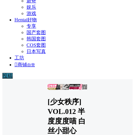
新奇
娱乐
游戏
Hentai好物
专享
国产套图
韩国套图
COS套图
日本写真
工坊

商铺
自营
投稿
广告
[少女秩序]
VOL.012 半
度度度喵 白
丝小甜心