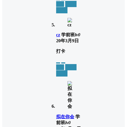
举报
置顶
回复
cz
学前班
lv0
20年3月9日
打卡
举报
置顶
回复
拟在你会
学
前班
lv0