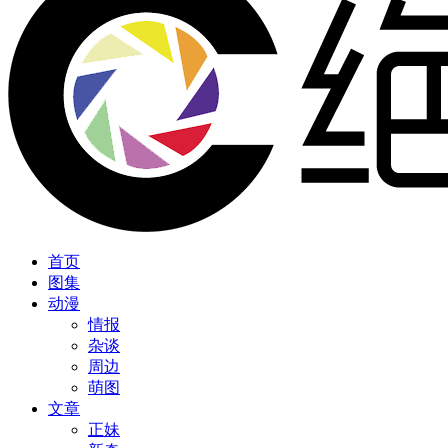
首页
图集
动漫
情报
杂谈
周边
萌图
文章
正妹