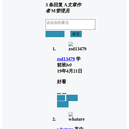
3 条回复
A
文章作
者
M
管理员
取消回复
提交
zsd13479
学
前班
lv0
19年4月21日
好看
举报
置顶
回复