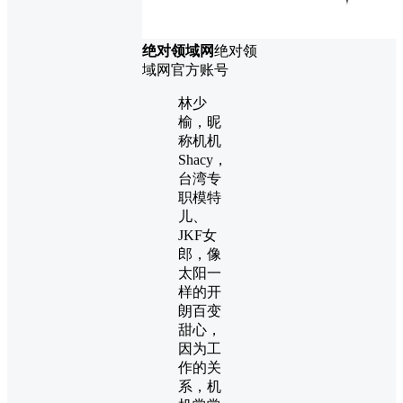
绝对领域网
绝对领
域网官方账号
林少
榆，昵
称机机
Shacy，
台湾专
职模特
儿、
JKF女
郎，像
太阳一
样的开
朗百变
甜心，
因为工
作的关
系，机