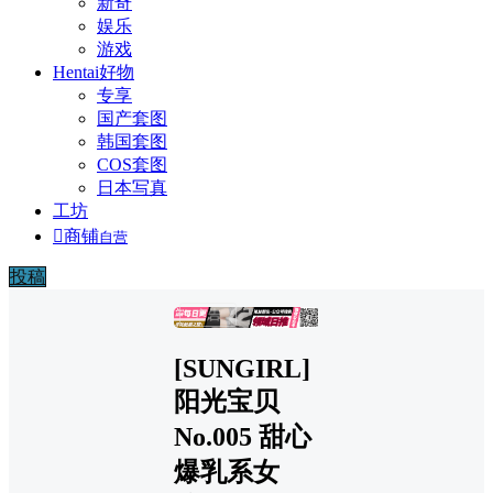
新奇
娱乐
游戏
Hentai好物
专享
国产套图
韩国套图
COS套图
日本写真
工坊

商铺
自营
投稿
广告
[SUNGIRL]
阳光宝贝
No.005 甜心
爆乳系女