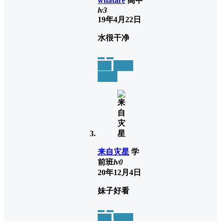
whatare
高中
lv3
19年4月22日
水很干净
举报
置顶
回复
来自灾星
学
前班
lv0
20年12月4日
妹子好看
举报
置顶