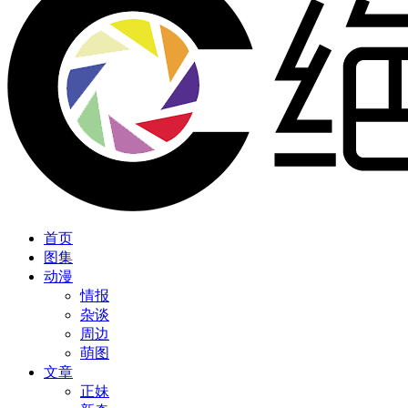
首页
图集
动漫
情报
杂谈
周边
萌图
文章
正妹