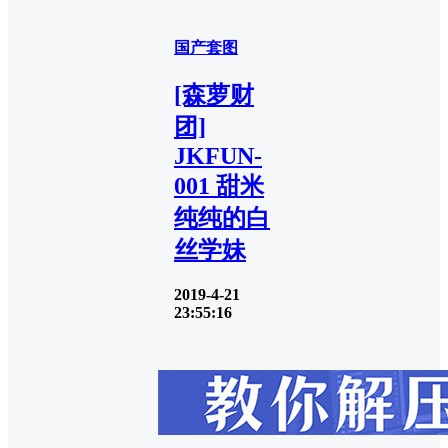
国产套图
[森萝财
团]
JKFUN-
001 甜米
纯纯的白
丝学妹
2019-4-21
23:55:16