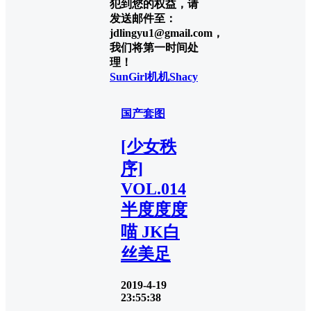
犯到您的权益，请
发送邮件至：
jdlingyu1@gmail.com，
我们将第一时间处
理！
SunGirl
机机Shacy
国产套图
[少女秩
序]
VOL.014
半度度度
喵 JK白
丝美足
2019-4-19
23:55:38