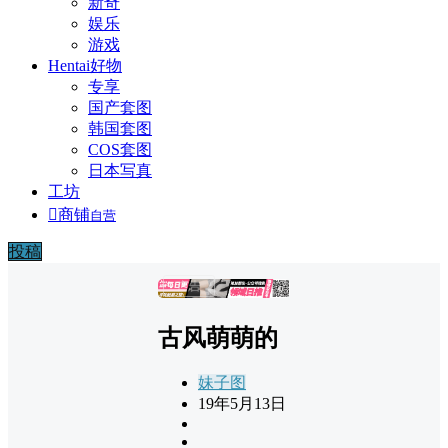
新奇
娱乐
游戏
Hentai好物
专享
国产套图
韩国套图
COS套图
日本写真
工坊

商铺
自营
投稿
广告
古风萌萌的
妹子图
19年5月13日