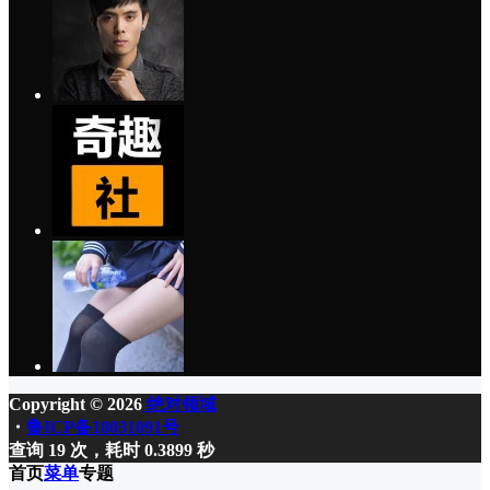
Copyright © 2026
绝对领域
・
鲁ICP备18031091号
查询 19 次，耗时 0.3899 秒
首页
菜单
专题