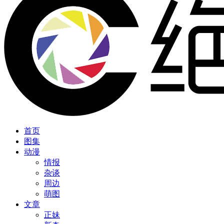
首页
图集
动漫
情报
杂谈
周边
萌图
文章
正妹