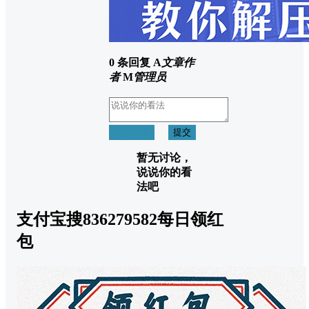
0 条回复
A
文章作
者
M
管理员
取消回复
提交
暂无讨论，
说说你的看
法吧
支付宝搜836279582每日领红
包