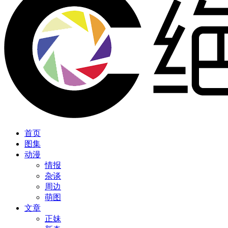
首页
图集
动漫
情报
杂谈
周边
萌图
文章
正妹