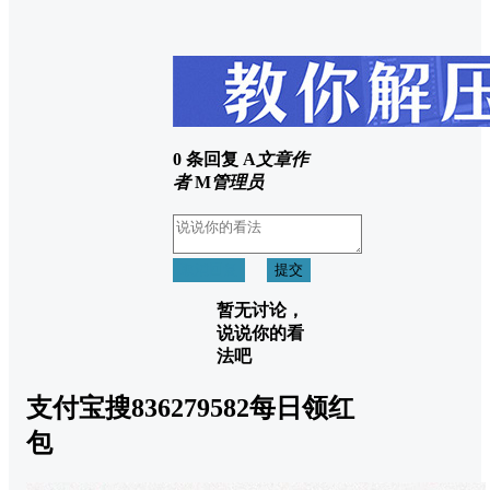
0 条回复
A
文章作
者
M
管理员
取消回复
提交
暂无讨论，
说说你的看
法吧
支付宝搜836279582每日领红
包