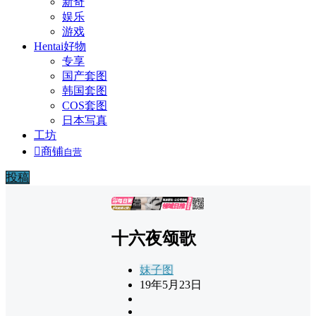
新奇
娱乐
游戏
Hentai好物
专享
国产套图
韩国套图
COS套图
日本写真
工坊

商铺
自营
投稿
广告
十六夜颂歌
妹子图
19年5月23日