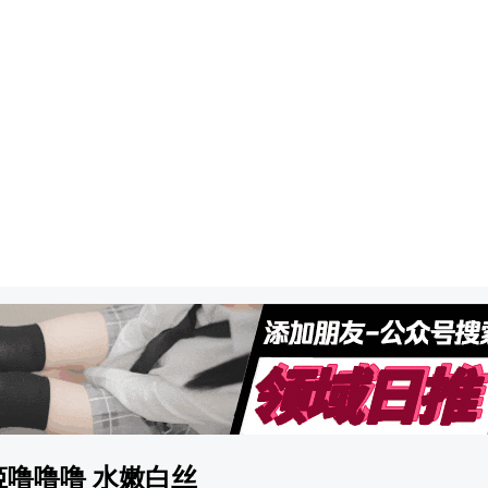
3 姬噜噜噜 水嫩白丝