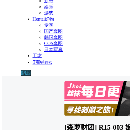
新奇
娱乐
游戏
Hentai好物
专享
国产套图
韩国套图
COS套图
日本写真
工坊

商铺
自营
投稿
广告
[森萝财团] R15-00