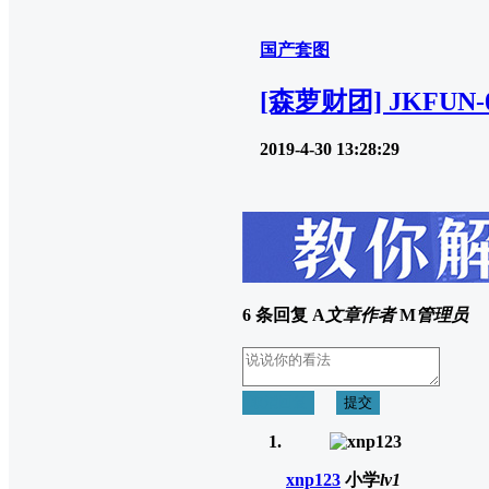
国产套图
[森萝财团] JKFUN
2019-4-30 13:28:29
6 条回复
A
文章作者
M
管理员
取消回复
提交
xnp123
小学
lv1