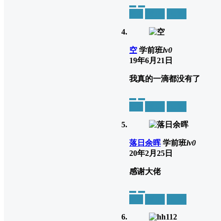
举报
置顶
回复
空
学前班
lv0
19年6月21日
我真的一滴都没有了
举报
置顶
回复
落日余晖
学前班
lv0
20年2月25日
感谢大佬
举报
置顶
回复