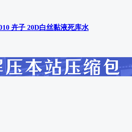
-010 卉子 20D白丝黏液死库水