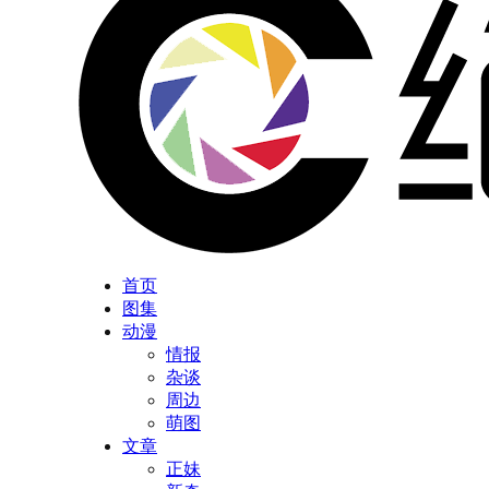
首页
图集
动漫
情报
杂谈
周边
萌图
文章
正妹