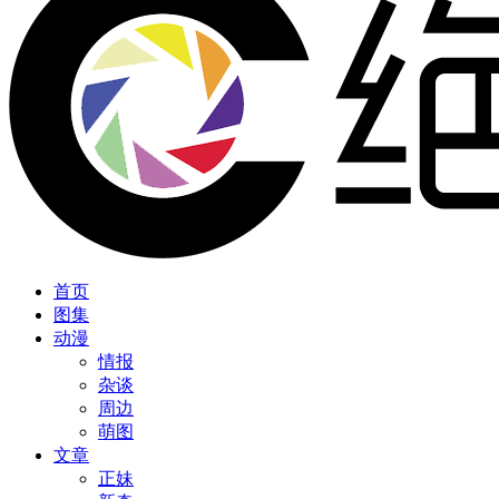
首页
图集
动漫
情报
杂谈
周边
萌图
文章
正妹