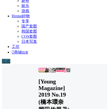
新奇
娱乐
游戏
Hentai好物
专享
国产套图
韩国套图
COS套图
日本写真
工坊

商铺
自营
投稿
广告
[Young
Magazine]
2019 No.19
(橋本環奈