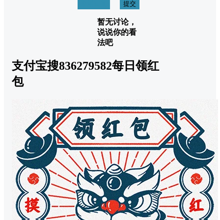
取消回复
提交
暂无讨论，
说说你的看
法吧
支付宝搜836279582每日领红
包