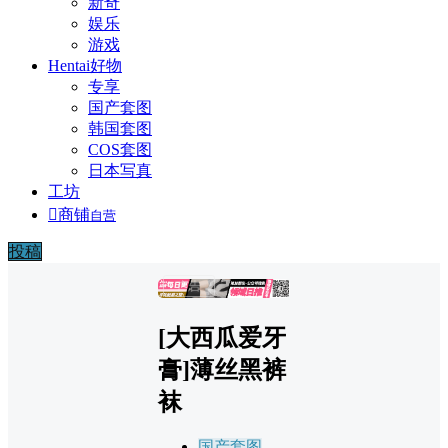
新奇
娱乐
游戏
Hentai好物
专享
国产套图
韩国套图
COS套图
日本写真
工坊

商铺
自营
投稿
广告
[大西瓜爱牙
膏]薄丝黑裤
袜
国产套图