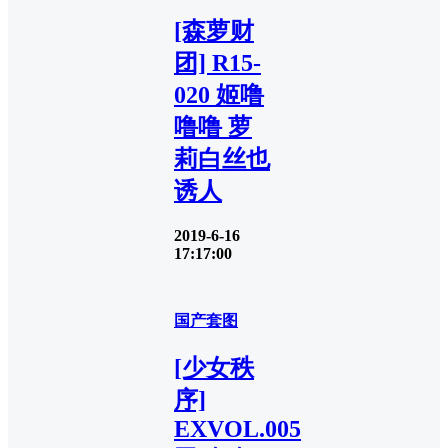
[森萝财
团] R15-
020 姬噜
噜噜 萝
莉白丝也
诱人
2019-6-16
17:17:00
国产套图
[少女秩
序]
EXVOL.005