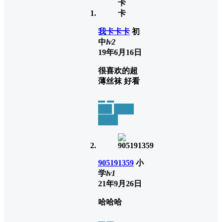
我卡卡卡
初
中
lv2
19年6月16日
很喜欢的超
薄丝袜 好看
举报
置顶
回复
905191359
小
学
lv1
21年9月26日
哈哈哈