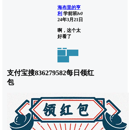
海布里的亨
利
学前班
lv0
24年3月21日
啊，这个太
好看了
举报
置顶
回复
支付宝搜836279582每日领红
包