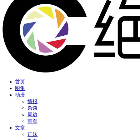
首页
图集
动漫
情报
杂谈
周边
萌图
文章
正妹