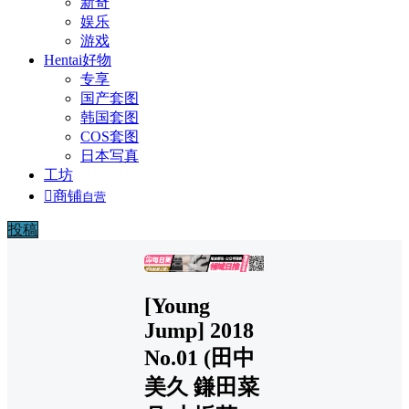
新奇
娱乐
游戏
Hentai好物
专享
国产套图
韩国套图
COS套图
日本写真
工坊

商铺
自营
投稿
广告
[Young
Jump] 2018
No.01 (田中
美久 鎌田菜