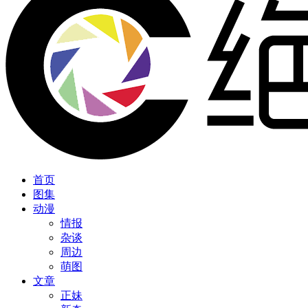
首页
图集
动漫
情报
杂谈
周边
萌图
文章
正妹