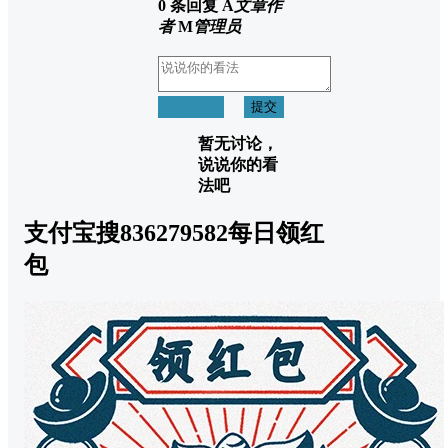
0 条回复
A
文章作
者
M
管理员
取消回复
提交
暂无讨论，
说说你的看
法吧
支付宝搜836279582每日领红
包