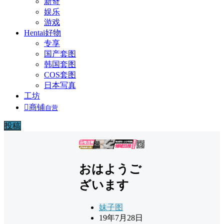
新奇
娱乐
游戏
Hentai好物
专享
国产套图
韩国套图
COS套图
日本写真
工坊

商铺
自营
投稿
广告
おはようご
ざいます
妹子图
19年7月28日