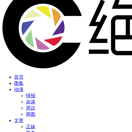
首页
图集
动漫
情报
杂谈
周边
萌图
文章
正妹