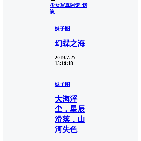
少女写真
阿诺_诺
崽
妹子图
幻蝶之海
2019-7-27
13:19:18
妹子图
大海浮
尘，星辰
滑落，山
河失色