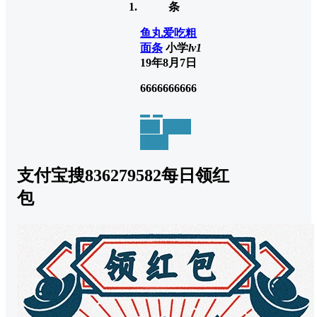
鱼丸爱吃粗
面条
小学
lv1
19年8月7日
6666666666
举报
置顶
回复
支付宝搜836279582每日领红
包