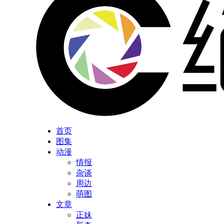
首页
图集
动漫
情报
杂谈
周边
萌图
文章
正妹