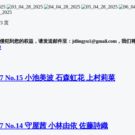
/
3 页
犯到您的权益，请发送邮件至：jdlingyu1@gmail.com，我
波
 2017 No.15 小池美波 石森虹花 上村莉菜
 2017 No.14 守屋茜 小林由依 佐藤詩織