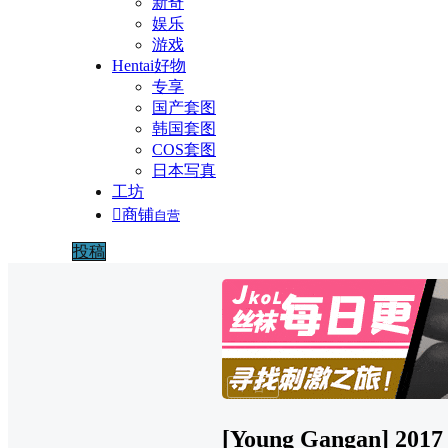
新奇
娱乐
游戏
Hentai好物
专享
国产套图
韩国套图
COS套图
日本写真
工坊

商铺
自营
投稿
广告
[Young Gangan] 