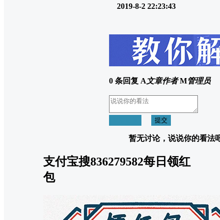
2019-8-2 22:23:43
0 条回复
A
文章作者
M
管理员
取消回复
提交
暂无讨论，说说你的看法
支付宝搜836279582每日领红
包