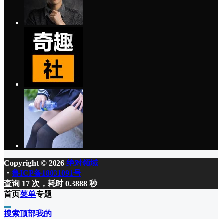
Copyright © 2026
绝对领域
・
鲁ICP备18031091号
查询 17 次，耗时 0.3888 秒
首页
菜单
专题
搜索
顶部
我的