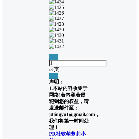
1
2
3
/
3 页
❮
❯
声明：
1.本站内容收集于
网络!若内容若侵
犯到您的权益，请
发送邮件至：
jdlingyu1@gmail.com，
我们将第一时间处
理！
PR社
软萌萝莉小