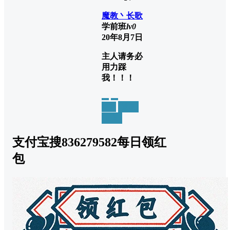
魔教丶长歌
学前班
lv0
20年8月7日
主人请务必
用力踩
我！！！
举报
置顶
回复
支付宝搜836279582每日领红
包