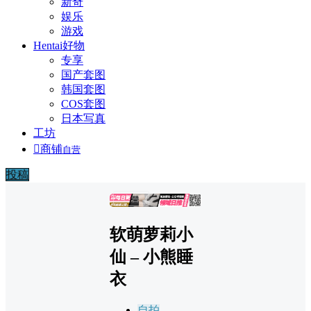
新奇
娱乐
游戏
Hentai好物
专享
国产套图
韩国套图
COS套图
日本写真
工坊

商铺
自营
投稿
广告
软萌萝莉小
仙 – 小熊睡
衣
自拍