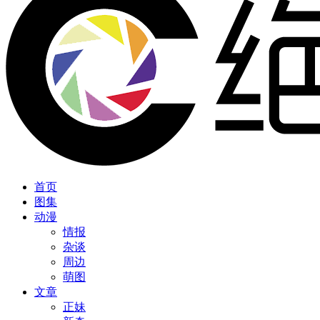
首页
图集
动漫
情报
杂谈
周边
萌图
文章
正妹