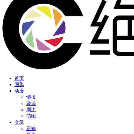
首页
图集
动漫
情报
杂谈
周边
萌图
文章
正妹