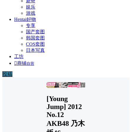
新奇
娱乐
游戏
Hentai好物
专享
国产套图
韩国套图
COS套图
日本写真
工坊

商铺
自营
投稿
广告
[Young
Jump] 2012
No.12
AKB48 乃木