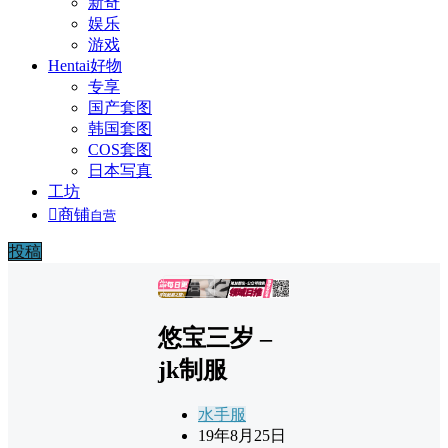
新奇
娱乐
游戏
Hentai好物
专享
国产套图
韩国套图
COS套图
日本写真
工坊

商铺
自营
投稿
广告
悠宝三岁 –
jk制服
水手服
19年8月25日