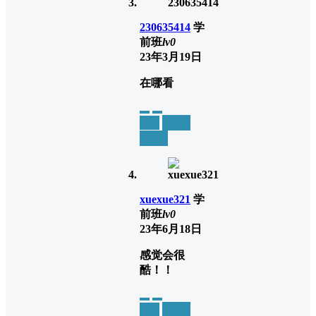
230635414
学
前班
lv0
23年3月19日
在哪看
举报
置顶
回复
xuexue321
学
前班
lv0
23年6月18日
感觉会很
酷！！
举报
置顶