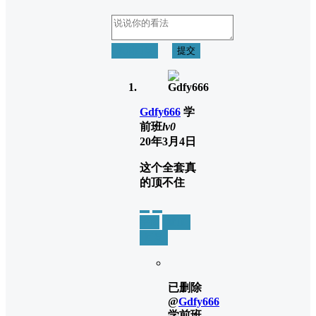
取消回复
提交
Gdfy666
学
前班
lv0
20年3月4日
这个全套真
的顶不住
举报
置顶
回复
已删除
@
Gdfy666
学前班