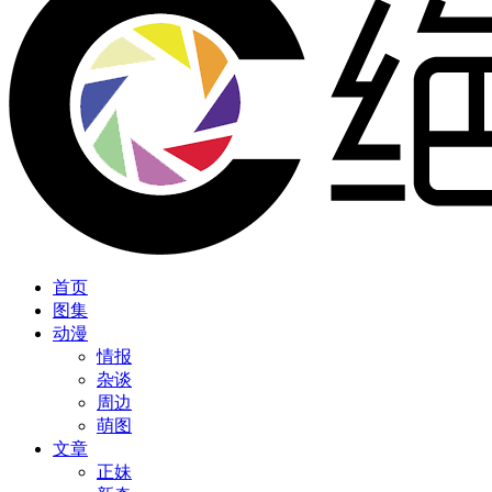
首页
图集
动漫
情报
杂谈
周边
萌图
文章
正妹