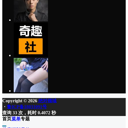
Copyright © 2026
绝对领域
・
鲁ICP备18031091号
查询 33 次，耗时 0.4072 秒
首页
菜单
专题