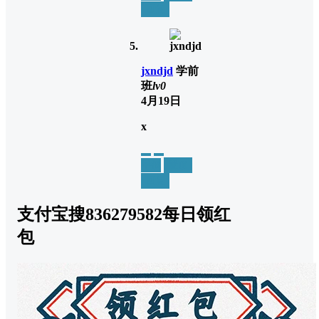
回复
jxndjd
学前
班
lv0
4月19日
x
举报
置顶
回复
支付宝搜836279582每日领红
包