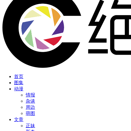
首页
图集
动漫
情报
杂谈
周边
萌图
文章
正妹