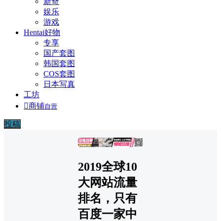
新奇
娱乐
游戏
Hentai好物
专享
国产套图
韩国套图
COS套图
日本写真
工坊

商铺
自营
投稿
广告
2019全球10
大网站流量
排名，只有
百度一家中