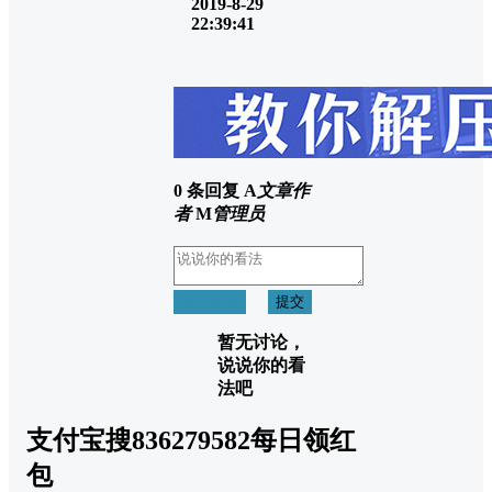
2019-8-29
22:39:41
0 条回复
A
文章作
者
M
管理员
取消回复
提交
暂无讨论，
说说你的看
法吧
支付宝搜836279582每日领红
包