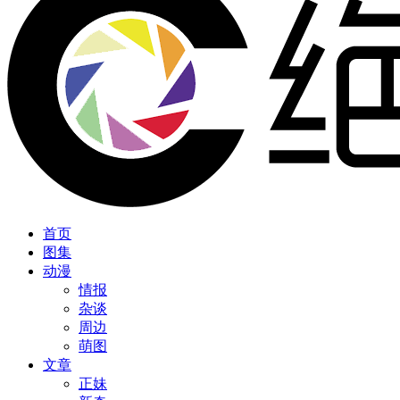
首页
图集
动漫
情报
杂谈
周边
萌图
文章
正妹