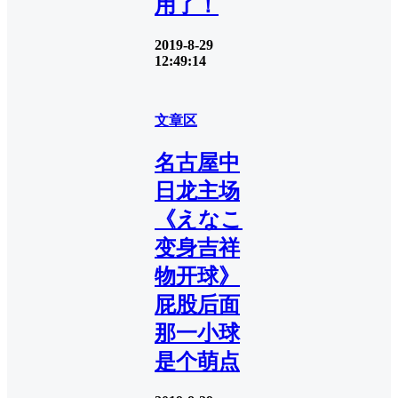
用了！
2019-8-29
12:49:14
文章区
名古屋中
日龙主场
《えなこ
变身吉祥
物开球》
屁股后面
那一小球
是个萌点