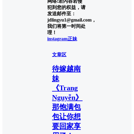
网络!若内容若侵
犯到您的权益，请
发送邮件至：
jdlingyu1@gmail.com，
我们将第一时间处
理！
instagram正妹
文章区
待嫁越南
妹
《Trang
Nguyễn》
那饱满包
包让你想
要回家享