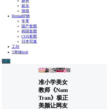
新奇
娱乐
游戏
Hentai好物
专享
国产套图
韩国套图
COS套图
日本写真
工坊

商铺
自营
投稿
广告
准小学美女
教师《Nam
Tran》极正
美颜让网友