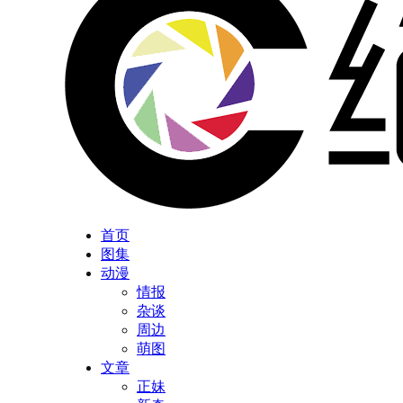
首页
图集
动漫
情报
杂谈
周边
萌图
文章
正妹