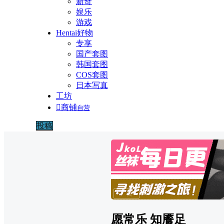
新奇
娱乐
游戏
Hentai好物
专享
国产套图
韩国套图
COS套图
日本写真
工坊

商铺
自营
投稿
广告
愿常乐 知餍足