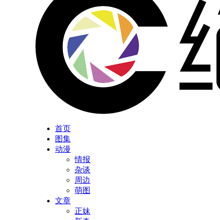
首页
图集
动漫
情报
杂谈
周边
萌图
文章
正妹