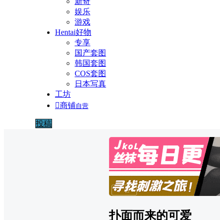
新奇
娱乐
游戏
Hentai好物
专享
国产套图
韩国套图
COS套图
日本写真
工坊

商铺
自营
投稿
广告
扑面而来的可爱