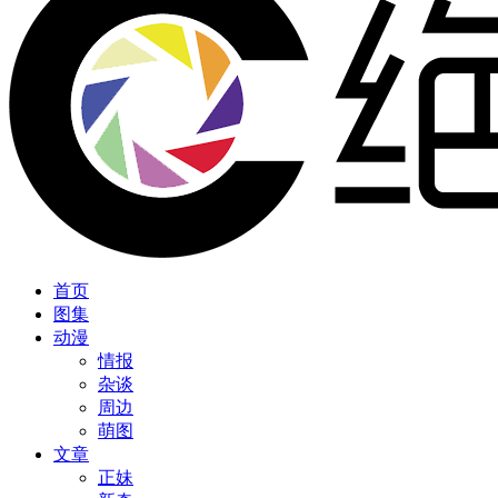
首页
图集
动漫
情报
杂谈
周边
萌图
文章
正妹