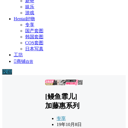
新奇
娱乐
游戏
Hentai好物
专享
国产套图
韩国套图
COS套图
日本写真
工坊

商铺
自营
投稿
广告
[鳗鱼霏儿]
加藤惠系列
专享
19年10月8日