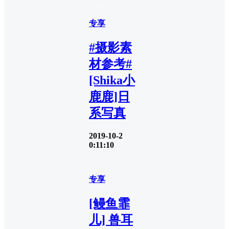
专享
#摄影素
材参考#
[Shika小
鹿鹿]日
系写真
2019-10-2
0:11:10
专享
[鳗鱼霏
儿] 兽耳