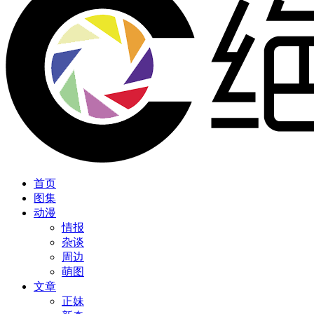
首页
图集
动漫
情报
杂谈
周边
萌图
文章
正妹