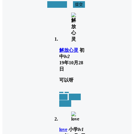
取消回复
提交
解放心灵
初
中
lv2
19年10月28
日
可以呀
举报
置顶
回复
love
小学
lv1