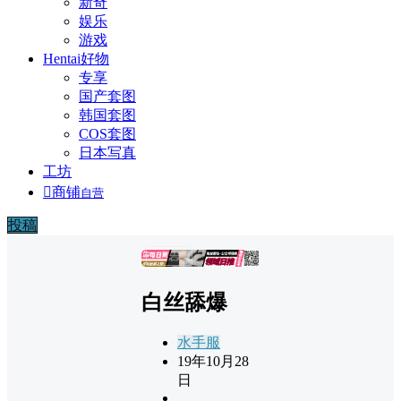
新奇
娱乐
游戏
Hentai好物
专享
国产套图
韩国套图
COS套图
日本写真
工坊

商铺
自营
投稿
广告
白丝舔爆
水手服
19年10月28
日