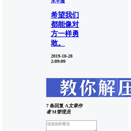
水手服
希望我们
都能像对
方一样勇
敢。
2019-10-28
2:09:09
7 条回复
A
文章作
者
M
管理员