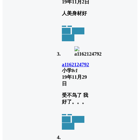
19年11月2日
人美身材好
举报
置顶
回复
a1162124792
小学
lv1
19年11月29
日
受不鸟了 我
好了。。。
举报
置顶
回复