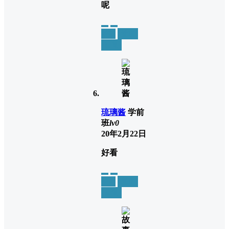
呢
举报
置顶
回复
琉璃酱
学前
班
lv0
20年2月22日
好看
举报
置顶
回复