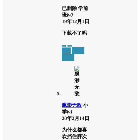
已删除
学前
班
lv0
19年12月1日
下载不了吗
举报
置顶
回复
飘渺无敌
小
学
lv1
20年2月14日
为什么都喜
欢挡住胖次