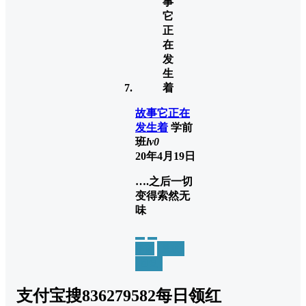
故事它正在
发生着
学前
班
lv0
20年4月19日
….之后一切
变得索然无
味
举报
置顶
回复
支付宝搜836279582每日领红