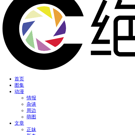
首页
图集
动漫
情报
杂谈
周边
萌图
文章
正妹