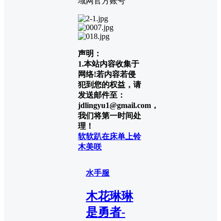
域网官方账号
声明：
1.本站内容收集于
网络!若内容若侵
犯到您的权益，请
发送邮件至：
jdlingyu1@gmail.com，
我们将第一时间处
理！
软软趴在床单上
铃
木美咲
水手服
木花琳琳
是勇者-