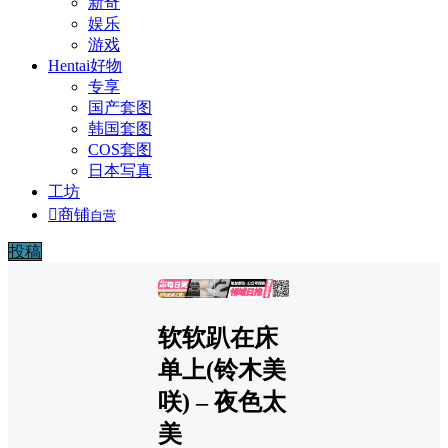
新奇
娱乐
游戏
Hentai好物
专享
国产套图
韩国套图
COS套图
日本写真
工坊

商铺
自营
投稿
广告
软软趴在床
单上(铃木美
咲) – 夜色太
美