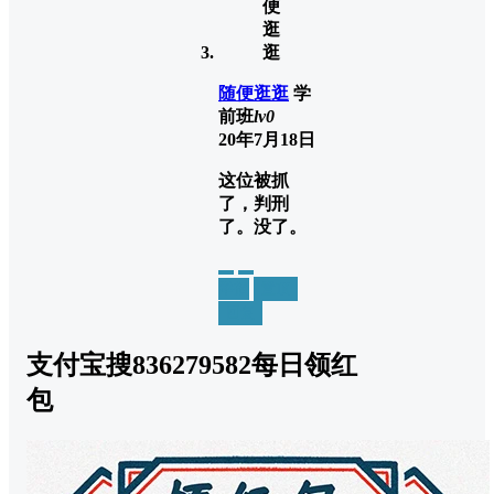
随便逛逛
学
前班
lv0
20年7月18日
这位被抓
了，判刑
了。没了。
举报
置顶
回复
支付宝搜836279582每日领红
包