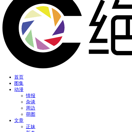
首页
图集
动漫
情报
杂谈
周边
萌图
文章
正妹