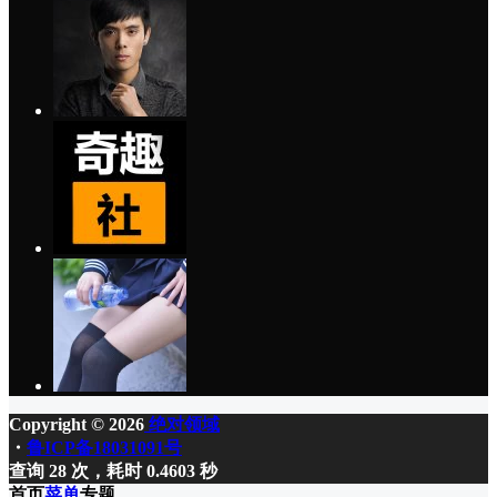
Copyright © 2026
绝对领域
・
鲁ICP备18031091号
查询 28 次，耗时 0.4603 秒
首页
菜单
专题