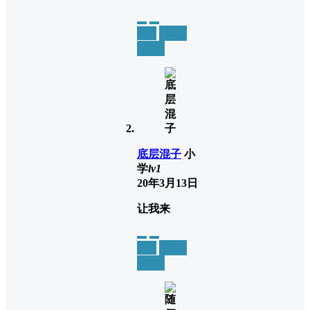
举报
置顶
回复
底层混子
小
学
lv1
20年3月13日
让我来
举报
置顶
回复