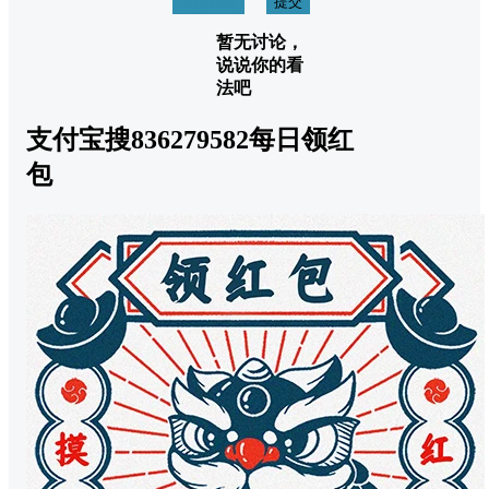
取消回复
提交
暂无讨论，
说说你的看
法吧
支付宝搜836279582每日领红
包