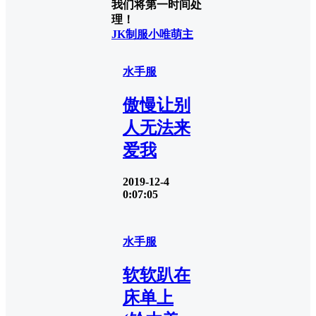
我们将第一时间处
理！
JK制服
小唯萌主
水手服
傲慢让别
人无法来
爱我
2019-12-4
0:07:05
水手服
软软趴在
床单上