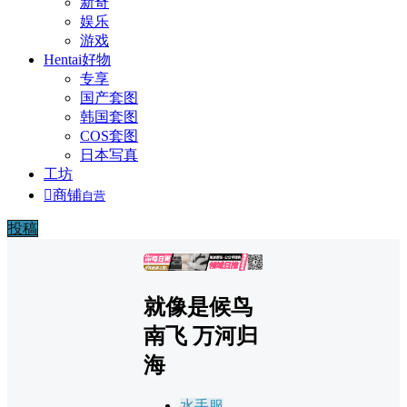
新奇
娱乐
游戏
Hentai好物
专享
国产套图
韩国套图
COS套图
日本写真
工坊

商铺
自营
投稿
广告
就像是候鸟
南飞 万河归
海
水手服