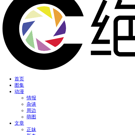
首页
图集
动漫
情报
杂谈
周边
萌图
文章
正妹