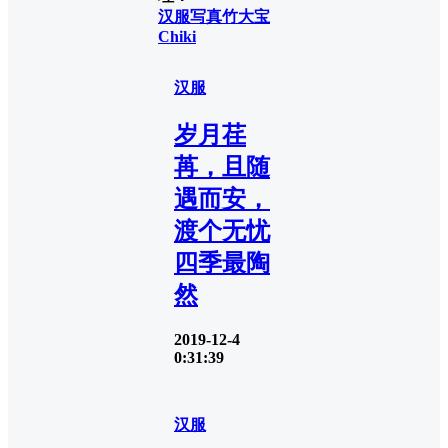
汉服写真
竹大宝
Chiki
汉服
岁月荏
苒，且随
遇而安，
渡个无忧
四季最陶
然
2019-12-4
0:31:39
汉服