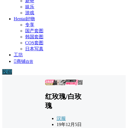
新奇
娱乐
游戏
Hentai好物
专享
国产套图
韩国套图
COS套图
日本写真
工坊

商铺
自营
投稿
广告
红玫瑰/白玫
瑰
汉服
19年12月5日