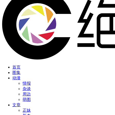
首页
图集
动漫
情报
杂谈
周边
萌图
文章
正妹