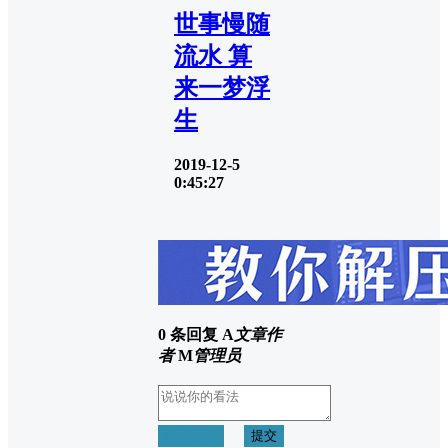
世事慢随
流水 算
来一梦浮
生
2019-12-5
0:45:27
0 条回复
A
文章作
者
M
管理员
取消回复
提交