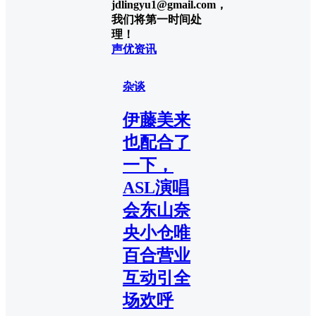
jdlingyu1@gmail.com，
我们将第一时间处
理！
声优资讯
杂谈
伊藤美来
也配合了
一下，
ASL演唱
会东山奈
央小仓唯
百合营业
互动引全
场欢呼