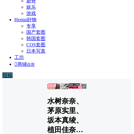
新奇
娱乐
游戏
Hentai好物
专享
国产套图
韩国套图
COS套图
日本写真
工坊

商铺
自营
投稿
广告
水树奈奈、
茅原实里、
坂本真绫、
植田佳奈…