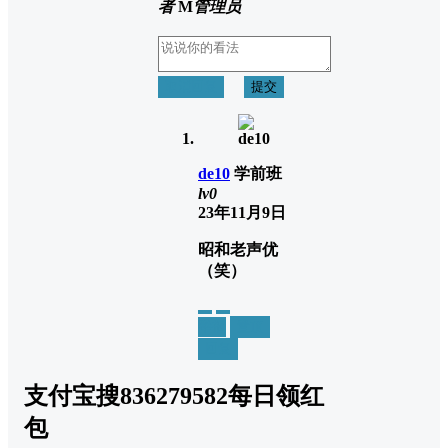
者
M
管理员
取消回复
提交
de10
学前班
lv0
23年11月9日
昭和老声优
（笑）
举报
置顶
回复
支付宝搜836279582每日领红
包