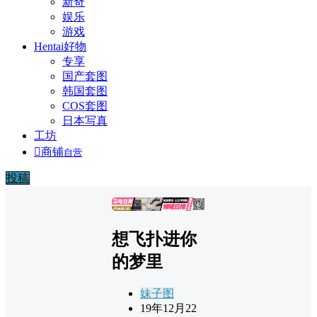
新奇
娱乐
游戏
Hentai好物
专享
国产套图
韩国套图
COS套图
日本写真
工坊

商铺
自营
投稿
广告
想飞扑进你
的梦里
妹子图
19年12月22