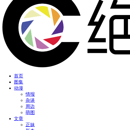
首页
图集
动漫
情报
杂谈
周边
萌图
文章
正妹