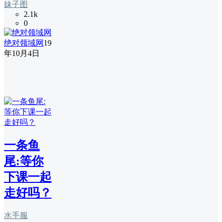
妹子图
2.1k
0
绝对领域网
19
年10月4日
一条鱼
尾:等你
下课一起
走好吗？
水手服