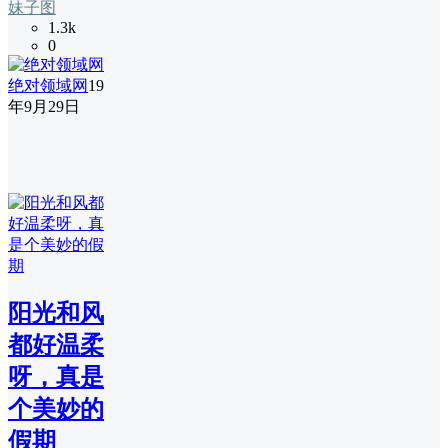
妹子图
1.3k
0
绝对领域网
19
年9月29日
阳光和风
都好温柔
呀，真是
个美妙的
假期