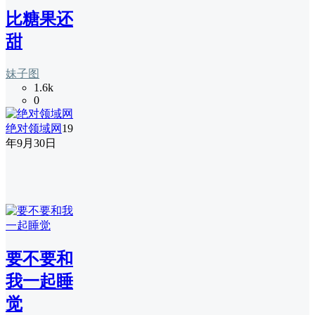
比糖果还
甜
妹子图
1.6k
0
绝对领域网
19
年9月30日
要不要和
我一起睡
觉