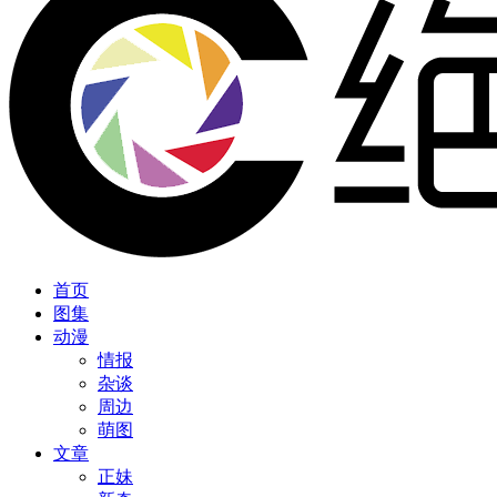
首页
图集
动漫
情报
杂谈
周边
萌图
文章
正妹