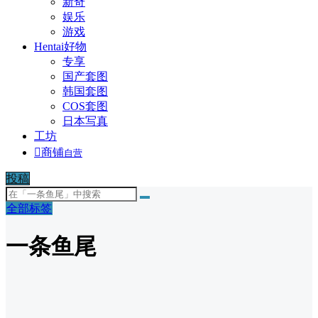
新奇
娱乐
游戏
Hentai好物
专享
国产套图
韩国套图
COS套图
日本写真
工坊

商铺
自营
投稿
全部标签
一条鱼尾