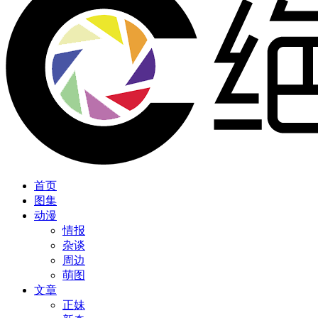
首页
图集
动漫
情报
杂谈
周边
萌图
文章
正妹