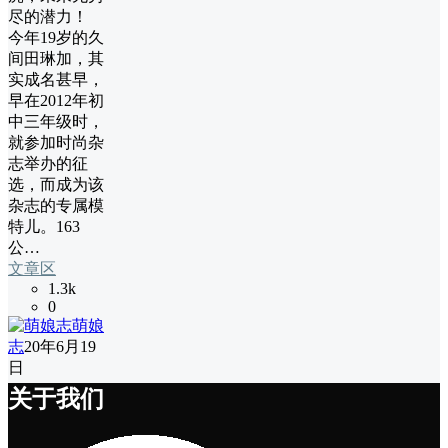
尽的潜力！
今年19岁的久
间田琳加，其
实成名甚早，
早在2012年初
中三年级时，
就参加时尚杂
志举办的征
选，而成为该
杂志的专属模
特儿。163
公…
文章区
1.3k
0
萌娘
志
20年6月19
日
关于我们