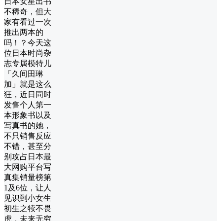
日本女星出书
不稀奇，但大
家有看过一次
推出两本的
吗！？今天这
位日本时尚杂
志专属模特儿
「久间田琳
加」就是这么
狂，近日同时
发售个人第一
本形象书以及
写真书的她，
不只销售反应
不错，甚至分
别攻占日本最
大网购平台写
真集销量榜第
1及6位，让人
见识到小女生
初生之犊不畏
虎，未来无穷