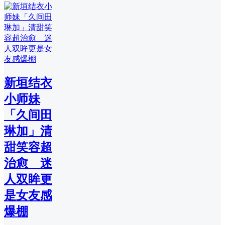
新垣结衣
小师妹
「久间田
琳加」清
甜笑容超
治愈 迷
人双眸更
是女友感
爆棚