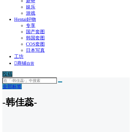
新奇
娱乐
游戏
Hentai好物
专享
国产套图
韩国套图
COS套图
日本写真
工坊

商铺
自营
投稿
全部标签
-韩佳蕊-