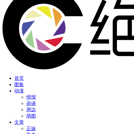
首页
图集
动漫
情报
杂谈
周边
萌图
文章
正妹