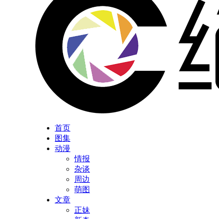
首页
图集
动漫
情报
杂谈
周边
萌图
文章
正妹