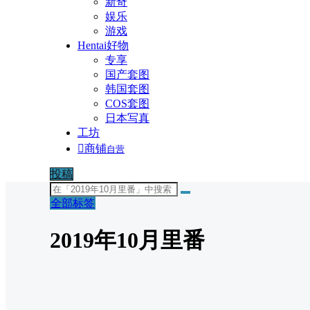
新奇
娱乐
游戏
Hentai好物
专享
国产套图
韩国套图
COS套图
日本写真
工坊

商铺
自营
投稿
全部标签
2019年10月里番