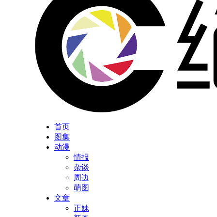
首页
图集
动漫
情报
杂谈
周边
萌图
文章
正妹