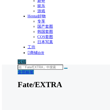
新奇
娱乐
游戏
Hentai好物
专享
国产套图
韩国套图
COS套图
日本写真
工坊

商铺
自营
投稿
全部标签
Fate/EXTRA