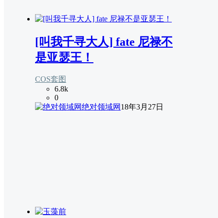
[叫我千寻大人] fate 尼禄不
是亚瑟王！
COS套图
6.8k
0
绝对领域网
18年3月27日