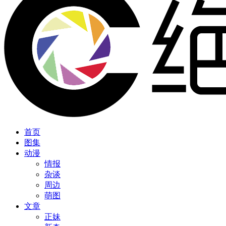
首页
图集
动漫
情报
杂谈
周边
萌图
文章
正妹