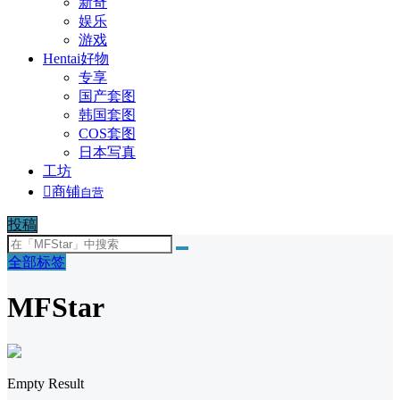
新奇
娱乐
游戏
Hentai好物
专享
国产套图
韩国套图
COS套图
日本写真
工坊

商铺
自营
投稿
全部标签
MFStar
Empty Result