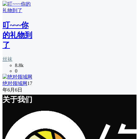
叮~~~你
的礼物到
了
丝袜
8.8k
0
绝对领域网
17
年6月6日
关于我们