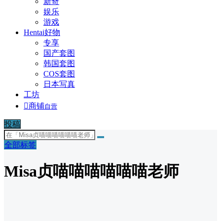
新奇
娱乐
游戏
Hentai好物
专享
国产套图
韩国套图
COS套图
日本写真
工坊

商铺
自营
投稿
全部标签
Misa贞喵喵喵喵喵喵老师