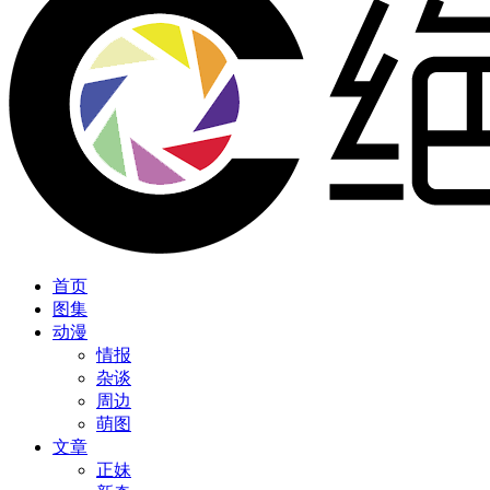
首页
图集
动漫
情报
杂谈
周边
萌图
文章
正妹