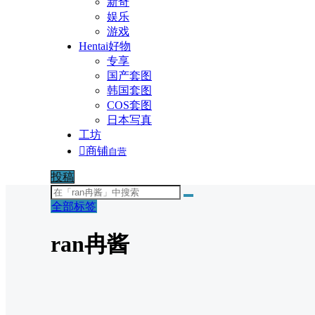
新奇
娱乐
游戏
Hentai好物
专享
国产套图
韩国套图
COS套图
日本写真
工坊

商铺
自营
投稿
全部标签
ran冉酱