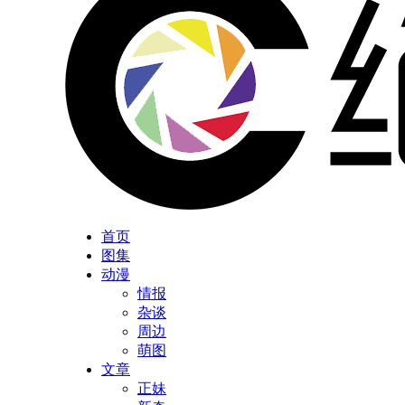
首页
图集
动漫
情报
杂谈
周边
萌图
文章
正妹