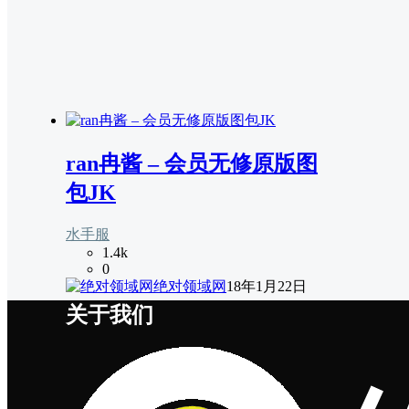
ran冉酱 – 会员无修原版图
包JK
水手服
1.4k
0
绝对领域网
18年1月22日
关于我们