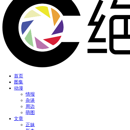
首页
图集
动漫
情报
杂谈
周边
萌图
文章
正妹