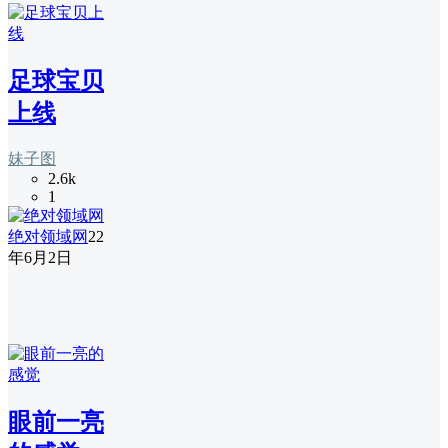
足球宝贝
上线
妹子图
2.6k
1
绝对领域网
22
年6月2日
眼前一亮