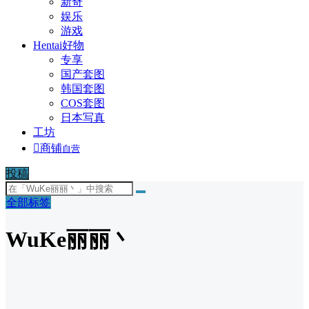
新奇
娱乐
游戏
Hentai好物
专享
国产套图
韩国套图
COS套图
日本写真
工坊

商铺
自营
投稿
全部标签
WuKe丽丽丶