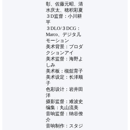
彰、佐藤元昭、清
水庆太、穂积彩夏
３D监督：小川耕
平
３DLO/３DCG：
Marco、デジタ儿
モーション
美术背景：プロダ
クションアイ
美术监督：海野よ
しみ
美术板：槻舘育子
美术设定：长泽顺
子
色彩设计：岩井田
洋
摄影监督：难波史
编集：丸山流美
音响监督：纳谷僚
介
音响制作：スタジ