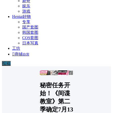
新奇
娱乐
游戏
Hentai好物
专享
国产套图
韩国套图
COS套图
日本写真
工坊

商铺
自营
投稿
广告
秘密任务开
始！《间谍
教室》第二
季确定7月13