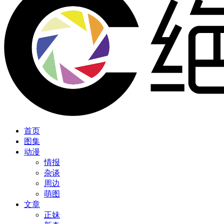
首页
图集
动漫
情报
杂谈
周边
萌图
文章
正妹