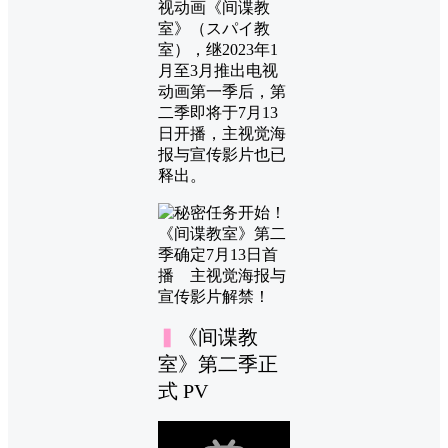
视动画《间谍教
室》（スパイ教
室），继2023年1
月至3月推出电视
动画第一季后，第
二季即将于7月13
日开播，主视觉海
报与宣传影片也已
释出。
▍
《间谍教
室》第二季正
式 PV