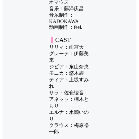
オマウス
音乐：藤泽庆昌
音乐制作：
KADOKAWA
动画制作：feel.
▍
CAST
リリィ：雨宫天
グレーテ：伊藤美
来
ジビア：东山奈央
モニカ：悠木碧
ティア：上坂すみ
れ
サラ：佐仓绫音
アネット：楠木と
もり
エルナ：水濑いの
り
クラウス：梅原裕
一郎