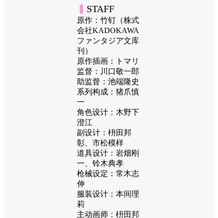
▍
STAFF
原作：竹钉（株式
会社KADOKAWA
ファンタジア文库
刊）
原作插画：トマリ
监督：川口敬一郎
助监督：池端隆史
系列构成：猪爪慎
一
角色设计：木野下
澄江
副设计：枡田邦
彰、市松模样
道具设计：岩畑刚
一、铃木典孝
枪械设定：常木志
伸
服装设计：本间理
莉
主动画师：枡田邦