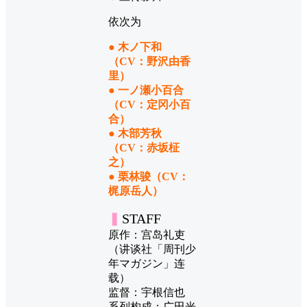
依次为
● 木ノ下和
（CV：野沢由香
里）
● 一ノ瀬小百合
（CV：定冈小百
合）
● 木部芳秋
（CV：赤坂柾
之）
● 栗林骏（CV：
梶原岳人）
▍
STAFF
原作：宫岛礼吏
（讲谈社「周刊少
年マガジン」连
载）
监督：宇根信也
系列构成：广田光