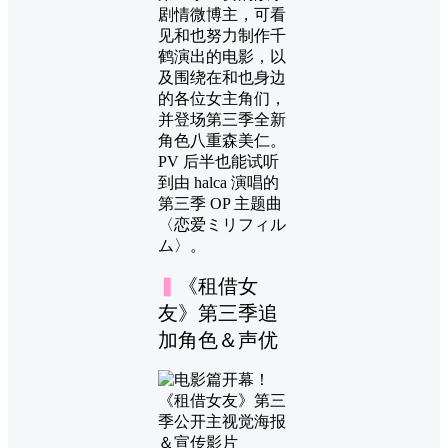
剧情微博主，可看
见和也努力制作千
鹤演出的电影，以
及围绕在和也身边
的各位女主角们，
并登场第三季全新
角色八重森美仁。
PV 后半也能试听
到由 halca 演唱的
第三季 OP 主题曲
〈恋爱ミリフィル
ム〉。
▍
《租借女
友》第三季追
加角色＆声优