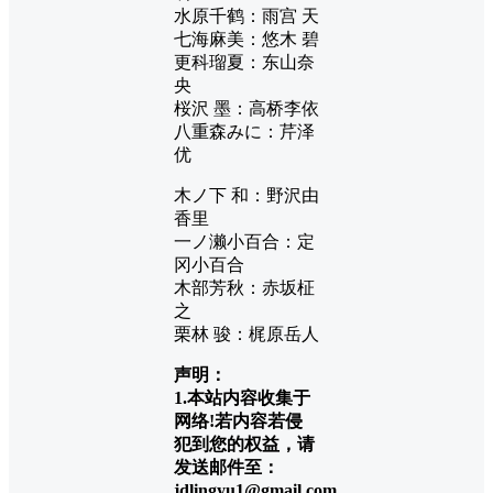
水原千鹤：雨宫 天
七海麻美：悠木 碧
更科瑠夏：东山奈
央
桜沢 墨：高桥李依
八重森みに：芹泽
优
木ノ下 和：野沢由
香里
一ノ濑小百合：定
冈小百合
木部芳秋：赤坂柾
之
栗林 骏：梶原岳人
声明：
1.本站内容收集于
网络!若内容若侵
犯到您的权益，请
发送邮件至：
jdlingyu1@gmail.com，