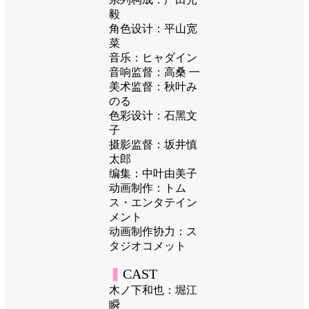
毅
角色设计：平山宽
菜
音乐：ヒャダイン
音响监督：高桑 一
美术监督：秋叶み
のる
色彩设计：石黑文
子
摄影监督：坂井慎
太郎
编集：中叶由美子
动画制作：トム
ス・エンタテイン
メント
动画制作协力：ス
タジオコメット
▍
CAST
木ノ下和也：堀江
瞬