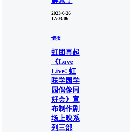
解禁！
2023-6-26
17:03:06
情报
虹团再起
《Love
Live! 虹
咲学园学
园偶像同
好会》宣
布制作剧
场上映系
列三部