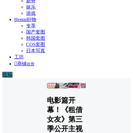
新奇
娱乐
游戏
Hentai好物
专享
国产套图
韩国套图
COS套图
日本写真
工坊

商铺
自营
投稿
广告
电影篇开
幕！《租借
女友》第三
季公开主视