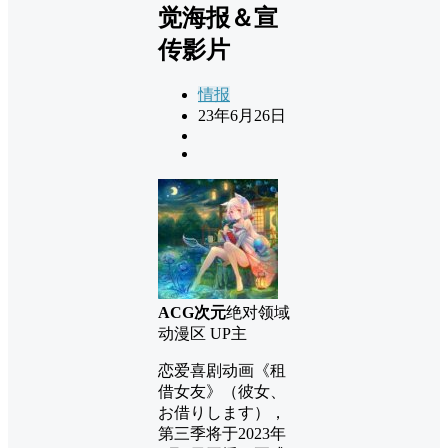
觉海报＆宣
传影片
情报
23年6月26日
ACG次元
绝对领域
动漫区 UP主
恋爱喜剧动画《租
借女友》（彼女、
お借りします），
第三季将于2023年