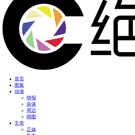
首页
图集
动漫
情报
杂谈
周边
萌图
文章
正妹